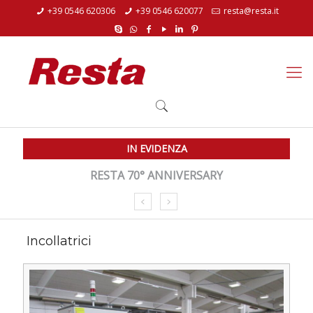
+39 0546 620306
+39 0546 620077
resta@resta.it
IN EVIDENZA
RESTA 70° ANNIVERSARY
Incollatrici