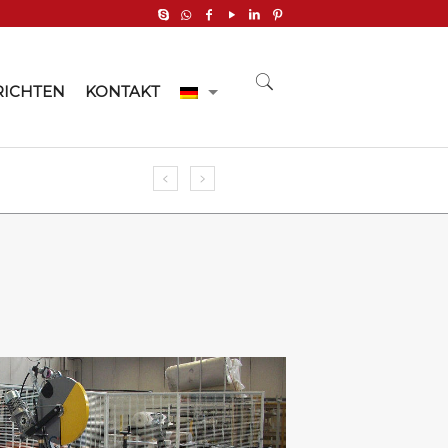
ICHTEN
KONTAKT
Upgrade for old quilting machines