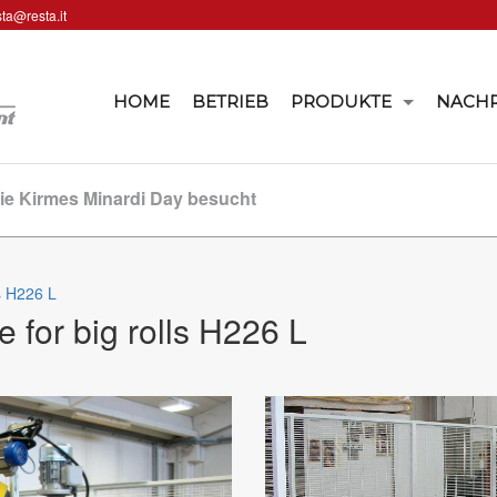
sta@resta.it
HOME
BETRIEB
PRODUKTE
NACHR
ie Kirmes Minardi Day besucht
ls H226 L
e for big rolls H226 L