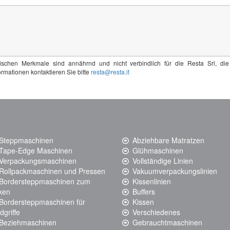
nischen Merkmale sind annährnd und nicht verbindlich für die Resta Srl, di
rmationen kontaktieren Sie bitte
resta@resta.it
Steppmaschinen
Abziehbare Matratzen
Tape-Edge Maschinen
Glühmaschinen
Verpackungsmaschinen
Vollständige Linien
Rollpackmaschinen und Pressen
Vakuumverpackungslinien
Bordersteppmaschinen zum
Kissenlinien
cken
Buffers
Bordersteppmaschinen für
Kissen
dgriffe
Verschiedenes
Beziehmaschinen
Gebrauchtmaschinen