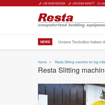
+39 0546 620306
+39 0546 620077
re
17.
Unsere Techniker haben d
NEWS
Home
Resta Slitting machine for big rol
Resta Slitting machin