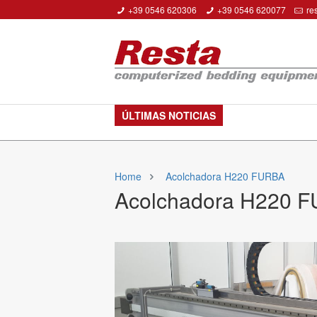
+39 0546 620306
+39 0546 620077
re
ÚLTIMAS NOTICIAS
Home
Acolchadora H220 FURBA
Acolchadora H220 