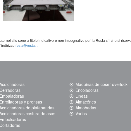
te nel sito sono a titolo indicativo e non impegnativo per la Resta srl che si riserva i
l’indirizzo
resta@resta.it
Acolchadoras
Maquinas de coser overlock
Cerradoras
Encoladoras
Embaladoras
Lineas
Enrolladoras y prensas
Almacén​es
Acolchadoras de platabandas
Almohadas
Acolchadoras costura de asas
Varios
Embolsadoras
Cortadoras