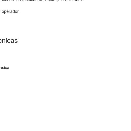
l operador.
cnicas
fásica