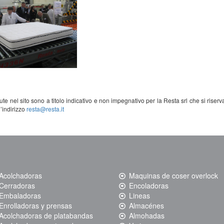
te nel sito sono a titolo indicativo e non impegnativo per la Resta srl che si riserva i
l’indirizzo
resta@resta.it
Acolchadoras
Maquinas de coser overlock
Cerradoras
Encoladoras
Embaladoras
Lineas
Enrolladoras y prensas
Almacén​es
Acolchadoras de platabandas
Almohadas