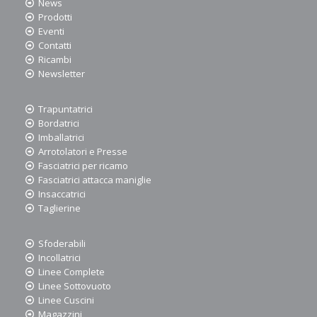
News
Prodotti
Eventi
Contatti
Ricambi
Newsletter
Trapuntatrici
Bordatrici
Imballatrici
Arrotolatori e Presse
Fasciatrici per ricamo
Fasciatrici attacca maniglie
Insaccatrici
Taglierine
Sfoderabili
Incollatrici
Linee Complete
Linee Sottovuoto
Linee Cuscini
Magazzini