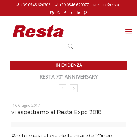
+39 0546 620306
+39 0546 620077
resta@resta.it
IN EVIDENZA
RESTA 70° ANNIVERSARY
16 Giugno 2017
vi aspettiamo al Resta Expo 2018
Pochi mesi al via della grande “Open